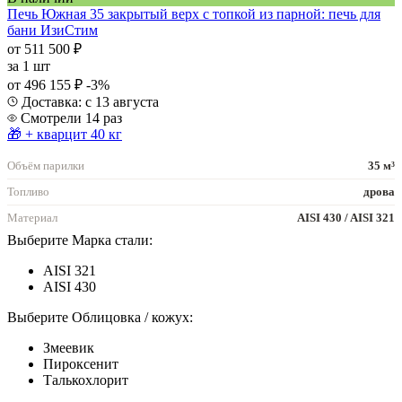
Печь Южная 35 закрытый верх с топкой из парной: печь для
бани ИзиСтим
от 511 500 ₽
за
1 шт
от 496 155 ₽
-3%
Доставка: с 13 августа
Смотрели 14 раз
🎁 + кварцит 40 кг
Объём парилки
35 м³
Топливо
дрова
Материал
AISI 430 / AISI 321
Выберите Марка стали:
AISI 321
AISI 430
Выберите Облицовка / кожух:
Змеевик
Пироксенит
Талькохлорит