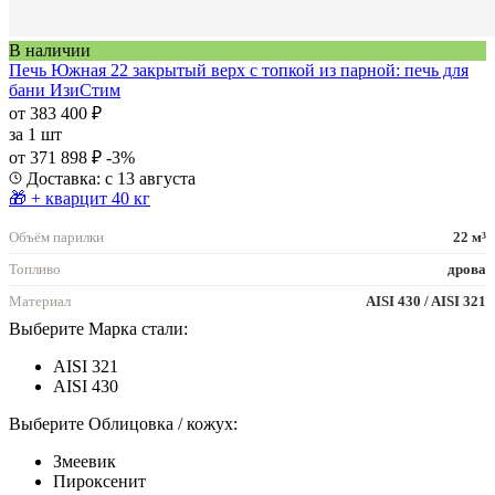
В наличии
Печь Южная 22 закрытый верх с топкой из парной: печь для
бани ИзиСтим
от 383 400 ₽
за
1 шт
от 371 898 ₽
-3%
Доставка: с 13 августа
🎁 + кварцит 40 кг
Объём парилки
22 м³
Топливо
дрова
Материал
AISI 430 / AISI 321
Выберите Марка стали:
AISI 321
AISI 430
Выберите Облицовка / кожух:
Змеевик
Пироксенит