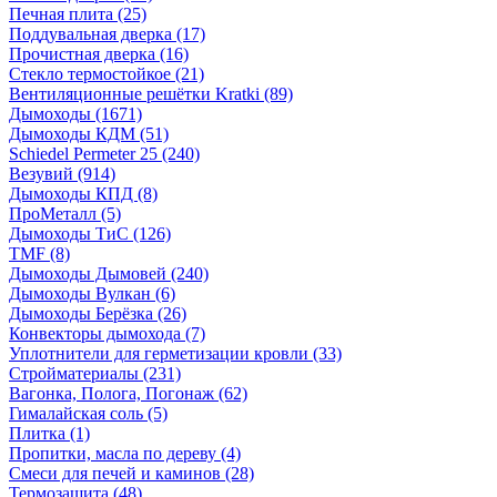
Печная плита
(25)
Поддувальная дверка
(17)
Прочистная дверка
(16)
Стекло термостойкое
(21)
Вентиляционные решётки Kratki
(89)
Дымоходы
(1671)
Дымоходы КДМ
(51)
Schiedel Permeter 25
(240)
Везувий
(914)
Дымоходы КПД
(8)
ПроМеталл
(5)
Дымоходы ТиС
(126)
TMF
(8)
Дымоходы Дымовей
(240)
Дымоходы Вулкан
(6)
Дымоходы Берёзка
(26)
Конвекторы дымохода
(7)
Уплотнители для герметизации кровли
(33)
Стройматериалы
(231)
Вагонка, Полога, Погонаж
(62)
Гималайская соль
(5)
Плитка
(1)
Пропитки, масла по дереву
(4)
Смеси для печей и каминов
(28)
Термозащита
(48)