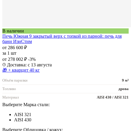
В наличии
Печь Южная 9 закрытый верх с топкой из парной: печь для
бани ИзиСтим
от 286 600 ₽
за
1 шт
от 278 002 ₽
-3%
Доставка: с 13 августа
🎁 + кварцит 40 кг
Объём парилки
9 м³
Топливо
дрова
Материал
AISI 430 / AISI 321
Выберите Марка стали:
AISI 321
AISI 430
Выберите Облицовка / кожух: