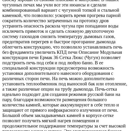
чугунных печах мы учли все эти нюансы и сделали
комбинированный вариант с чугунной топкой и стальной
каменкой, что позволило: ускорить время прогрева парной
сократить количество затраченных на протопку дров
устранить опасность раскола чугуна при попадании воды
исключить прямоток и сделать сложную двухпоточную
систему газоходов снизить температуру дымовых газов,
предотвратив перегрев и быстрое прогорание дымохода
облегчить конструкцию, что позволило устанавливать печь
без фундамента увеличить КПД печи Описание Модульная
конструкция печи Ермак 36 Сетка Люкс (Чугун) позволяет
подстроить печь под себя и под любую баню. В ее
специальной конструкции предусмотрена возможность
установки дополнительного навесного оборудования с
различных сторон печи. На печь можно дополнительно
установить теплообменник под выносной бак или отопление,
а также различные опции на трубу дымохода. Печь-сетка
идеально подходит для создания режимов русской бани на
пару, благодаря возможности размещения большого
количества камней, которые аккумулируют в себе тепло и
защищают от прямого инфракрасного излучения от печи.
Большой объем закладываемых камней в корпусе-сетке
позволит получить мягкий нагрев помещения и
продолжительное поддержание температуры за счет высокой