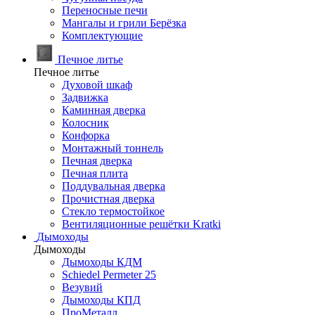
Переносные печи
Мангалы и грили Берёзка
Комплектующие
Печное литье
Печное литье
Духовой шкаф
Задвижка
Каминная дверка
Колосник
Конфорка
Монтажный тоннель
Печная дверка
Печная плита
Поддувальная дверка
Прочистная дверка
Стекло термостойкое
Вентиляционные решётки Kratki
Дымоходы
Дымоходы
Дымоходы КДМ
Schiedel Permeter 25
Везувий
Дымоходы КПД
ПроМеталл