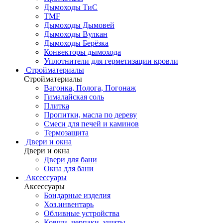
Дымоходы ТиС
TMF
Дымоходы Дымовей
Дымоходы Вулкан
Дымоходы Берёзка
Конвекторы дымохода
Уплотнители для герметизации кровли
Стройматериалы
Стройматериалы
Вагонка, Полога, Погонаж
Гималайская соль
Плитка
Пропитки, масла по дереву
Смеси для печей и каминов
Термозащита
Двери и окна
Двери и окна
Двери для бани
Окна для бани
Аксессуары
Аксессуары
Бондарные изделия
Хоз.инвентарь
Обливные устройства
Ковши, черпаки, ушаты