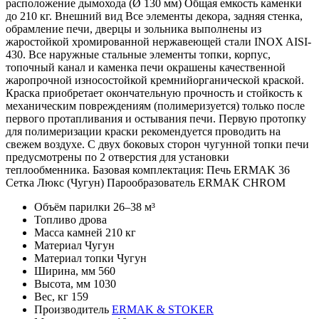
расположение дымохода (Ø 130 мм) Общая емкость каменки
до 210 кг. Внешний вид Все элементы декора, задняя стенка,
обрамление печи, дверцы и зольника выполнены из
жаростойкой хромированной нержавеющей стали INOX AISI-
430. Все наружные стальные элементы топки, корпус,
топочный канал и каменка печи окрашены качественной
жаропрочной износостойкой кремнийорганической краской.
Краска приобретает окончательную прочность и стойкость к
механическим повреждениям (полимеризуется) только после
первого протапливания и остывания печи. Первую протопку
для полимеризации краски рекомендуется проводить на
свежем воздухе. С двух боковых сторон чугунной топки печи
предусмотрены по 2 отверстия для установки
теплообменника. Базовая комплектация: Печь ERMAK 36
Сетка Люкс (Чугун) Парообразователь ERMAK CHROM
Объём парилки
26–38 м³
Топливо
дрова
Масса камней
210 кг
Материал
Чугун
Материал топки
Чугун
Ширина, мм
560
Высота, мм
1030
Вес, кг
159
Производитель
ERMAK & STOKER