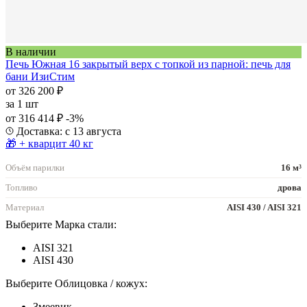
В наличии
Печь Южная 16 закрытый верх с топкой из парной: печь для
бани ИзиСтим
от 326 200 ₽
за
1 шт
от 316 414 ₽
-3%
Доставка: с 13 августа
🎁 + кварцит 40 кг
Объём парилки
16 м³
Топливо
дрова
Материал
AISI 430 / AISI 321
Выберите Марка стали:
AISI 321
AISI 430
Выберите Облицовка / кожух:
Змеевик