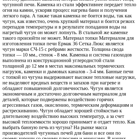
чугунной печи. Каменка из стали эффективнее передает тепло
огня на камни, ускоряя процесс нагрева бани и получения
легкого пара. А также такая каменка не боится воды, так как
чугун, как известно, очень хрупкий материал и боится резких
перепадов температуры и в результате попадания воды на
нагретый чугун он может лопнуть. В стальной же каменке
такого произойти не может. Материал топки Материалом для
изготовления топки печи Ермак 36 Сетка Люкс является
чугун марки СЧ-15 с ребрами жесткости. Толщина свода
топки — 10 мм., стенок - 8 мм. Каменка и система газоходов
выполнена из конструкционной углеродистой стали
толщиной до 12 мм в местах максимальных термических
нагрузок, каменки и дымовых каналов - 3-4 мм. Банные печи
с топкой из чугуна выдерживают высокие тепловые нагрузки,
не выделяют вредных веществ и запахов при нагреве и
обладают повышенной долговечностью. Чугун является
экономичным и достаточно долговечным материалом для
деталей, которые подвержены воздействию горячих
агрессивных газов, окислению, термическим деформациям и
растрескиванию. Чугун обладает хорошей стойкостью к
длительному воздействию высоких температур, а за счет
высокой теплоемкости хорошо принимает и отдает тепло. Как
выбрать банную печь из чугуна? На рынке масса
производителей чугунных печей для бани и все они по
своему хороши со своими плюсами и минусами. В наших