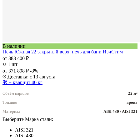
В наличии
Печь Южная 22 закрытый верх: печь для бани ИзиСтим
от 383 400 ₽
за
1 шт
от 371 898 ₽
-3%
Доставка: с 13 августа
🎁 + кварцит 40 кг
Объём парилки
22 м³
Топливо
дрова
Материал
AISI 430 / AISI 321
Выберите Марка стали:
AISI 321
AISI 430