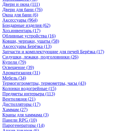
Двери и окна
(111)
Двери для бани
(76)
Окна для бани
(6)
Аксессуары
(964)
Бондарные изделия
(62)
Хоз.инвентарь
(17)
Обливные устройства
(16)
Ковши, черпаки, ушаты
(58)
Аксессуары Берёзка
(13)
Запчасти и комплектующие для печей Берёзка
(17)
Сидушки, лежаки, подголовники
(26)
Купели
(79)
Освещение
(39)
Ароматизация
(31)
Мебель
(34)
Термогигрометры, термометры, часы
(43)
Колонки водогрейные
(15)
Предметы интерьера
(113)
Вентиляция
(21)
Дистилляторы
(17)
Хаммам
(27)
Краны для хаммама
(3)
Панели RPG
(10)
Парогенераторы
(14)
Архив товаров
(6)