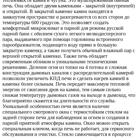
теплоемкости камня и чугуна. Это мультирежимная банная
печь. Она обладает двумя каменками - закрытой (внутренней)
и открытой. В закрытой каменке камни находятся в
замкнутом пространстве и разогреваются со всех сторон до
температуры 600 градусов. Это позволяет создать
комфортный микроклимат в парной для режима русской
парной бани с обилием сухого легкого мелкодисперсного
пара, выдаваемого при помощи горловины встроенного
парообразователя, подающего воду прямо в большую
закрытую каменку, а также получить обычный влажный пар с
верхней открытой каменки. Также печь обладает
современным обликом и уникальными техническими
решениями. Деление огня из топки на 4 потока и сложная
конструкция дымовых каналов с распределительной камерой
позволили увеличить КПД печи и сделать нагрев камней в
каменке более сильным. Печь передает максимум тепловой
энергии от сжигания дров на камни, тем самым сильно
снижая температуру дымовых газов на выходе в дымоход, что
благоприятно скажется на длительности его службы.
Уникальной особенностью печи является наличие
специального смотрового окна с термостойким стеклом на
задней стороне печи для наблюдения за огнем и создания в
парной приятной атмосферы камина. Окно можно открыть
специальным ключом, когда печь не работает, для сервисного
обслуживания и очистки. Стекло самоочищается в процессе