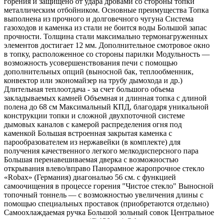
горения и защищено от удара дровами со стороны топки
металлическим отбойником. Основные преимущества Топка
выполнена из прочного и долговечного чугуна Система
газоходов и каменка из стали не боится воды Большой запас
прочности. Толщина стали максимально термонагруженных
элементов достигает 12 мм. Дополнительное смотровое окно
в топку, расположенное со стороны парилки Модульность —
возможность усовершенствования печи с помощью
дополнительных опций (выносной бак, теплообменник,
конвектор или экономайзер на трубу дымохода и др.)
Длительная теплоотдача - за счет большого объема
закладываемых камней Объемная и длинная топка с длиной
полена до 68 см Максимальный КПД, благодаря уникальной
конструкции топки и сложной двухпоточной системе
дымовых каналов с камерой распределения огня под
каменкой Большая встроенная закрытая каменка с
парообразователем из нержавейки (в комплекте) для
получения качественного легкого мелкодисперсного пара
Большая перенавешиваемая дверка с возможностью
открывания влево/вправо Панорамное жаропрочное стекло
«Robax» (Германия) диагональю 56 см. с функцией
самоочищения в процессе горения "Чистое стекло" Выносной
топочный тоннель — с возможностью увеличения длины с
помощью специальных проставок (приобретаются отдельно)
Самоохлаждаемая ручка Большой зольный совок Центральное