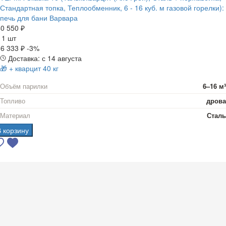
Стандартная топка, Теплообменник, 6 - 16 куб. м газовой горелки):
печь для бани Варвара
0 550 ₽
а
1 шт
6 333 ₽
-3%
Доставка: с 14 августа
🎁 + кварцит 40 кг
Объём парилки
6–16 м³
Топливо
дрова
Материал
Сталь
В корзину