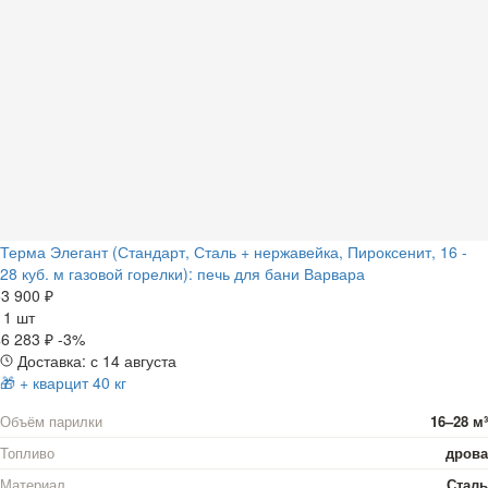
Терма Элегант (Стандарт, Сталь + нержавейка, Пироксенит, 16 -
28 куб. м газовой горелки): печь для бани Варвара
3 900 ₽
а
1 шт
6 283 ₽
-3%
Доставка: с 14 августа
🎁 + кварцит 40 кг
Объём парилки
16–28 м³
Топливо
дрова
Материал
Сталь