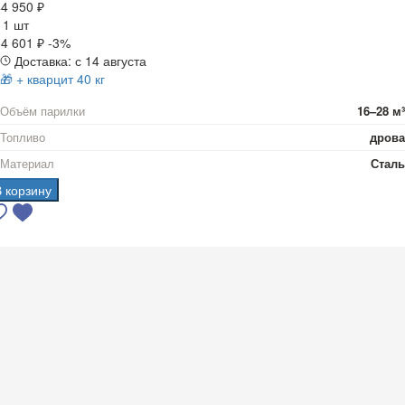
4 950 ₽
а
1 шт
4 601 ₽
-3%
Доставка: с 14 августа
🎁 + кварцит 40 кг
Объём парилки
16–28 м³
Топливо
дрова
Материал
Сталь
В корзину