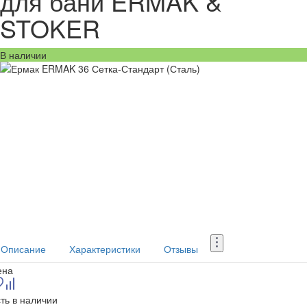
для бани ERMAK &
STOKER
В наличии
Описание
Характеристики
Отзывы
ена
ть в наличии