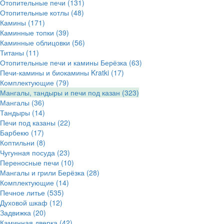
Отопительные печи
(131)
Отопительные котлы
(48)
Камины
(171)
Каминные топки
(39)
Каминные облицовки
(56)
Титаны
(11)
Отопительные печи и камины Берёзка
(63)
Печи-камины и биокамины Kratki
(17)
Комплектующие
(79)
Мангалы, тандыры и печи под казан
(323)
Мангалы
(36)
Тандыры
(14)
Печи под казаны
(22)
Барбекю
(17)
Коптильни
(8)
Чугунная посуда
(23)
Переносные печи
(10)
Мангалы и грили Берёзка
(28)
Комплектующие
(14)
Печное литье
(535)
Духовой шкаф
(12)
Задвижка
(20)
Каминная дверка
(42)