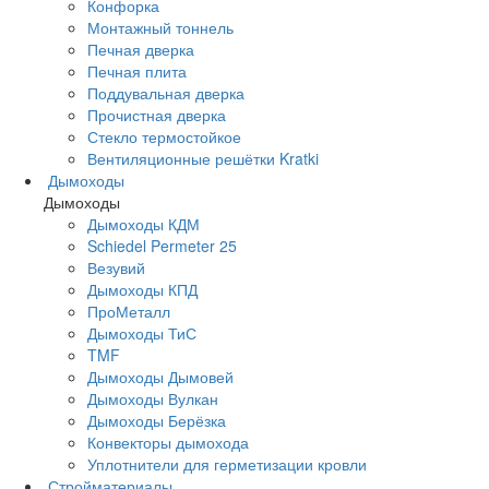
Конфорка
Монтажный тоннель
Печная дверка
Печная плита
Поддувальная дверка
Прочистная дверка
Стекло термостойкое
Вентиляционные решётки Kratki
Дымоходы
Дымоходы
Дымоходы КДМ
Schiedel Permeter 25
Везувий
Дымоходы КПД
ПроМеталл
Дымоходы ТиС
TMF
Дымоходы Дымовей
Дымоходы Вулкан
Дымоходы Берёзка
Конвекторы дымохода
Уплотнители для герметизации кровли
Стройматериалы