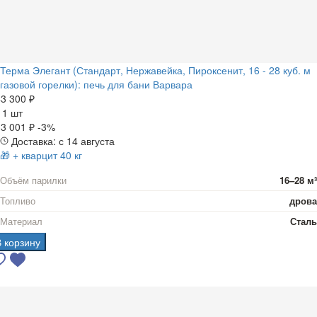
Терма Элегант (Стандарт, Нержавейка, Пироксенит, 16 - 28 куб. м
газовой горелки): печь для бани Варвара
3 300 ₽
а
1 шт
3 001 ₽
-3%
Доставка: с 14 августа
🎁 + кварцит 40 кг
Объём парилки
16–28 м³
Топливо
дрова
Материал
Сталь
В корзину