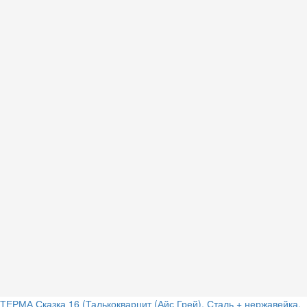
ТЕРМА Сказка 16 (Талькокварцит (Айс Грей), Сталь + нержавейка,