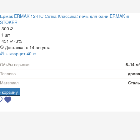
Ермак ERMAK 12-ПС Сетка Классика: печь для бани ERMAK &
STOKER
 300 ₽
а
1 шт
 451 ₽
-3%
Доставка: с 14 августа
🎁 + кварцит 40 кг
Объём парилки
6–14 м³
Топливо
дрова
Материал
Сталь
В корзину