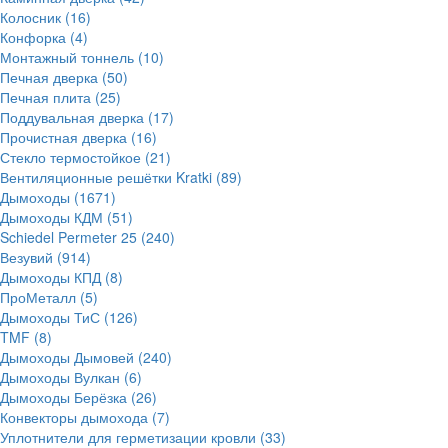
Колосник
(16)
Конфорка
(4)
Монтажный тоннель
(10)
Печная дверка
(50)
Печная плита
(25)
Поддувальная дверка
(17)
Прочистная дверка
(16)
Стекло термостойкое
(21)
Вентиляционные решётки Kratki
(89)
Дымоходы
(1671)
Дымоходы КДМ
(51)
Schiedel Permeter 25
(240)
Везувий
(914)
Дымоходы КПД
(8)
ПроМеталл
(5)
Дымоходы ТиС
(126)
TMF
(8)
Дымоходы Дымовей
(240)
Дымоходы Вулкан
(6)
Дымоходы Берёзка
(26)
Конвекторы дымохода
(7)
Уплотнители для герметизации кровли
(33)