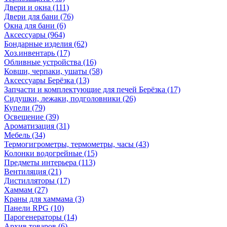
Двери и окна
(111)
Двери для бани
(76)
Окна для бани
(6)
Аксессуары
(964)
Бондарные изделия
(62)
Хоз.инвентарь
(17)
Обливные устройства
(16)
Ковши, черпаки, ушаты
(58)
Аксессуары Берёзка
(13)
Запчасти и комплектующие для печей Берёзка
(17)
Сидушки, лежаки, подголовники
(26)
Купели
(79)
Освещение
(39)
Ароматизация
(31)
Мебель
(34)
Термогигрометры, термометры, часы
(43)
Колонки водогрейные
(15)
Предметы интерьера
(113)
Вентиляция
(21)
Дистилляторы
(17)
Хаммам
(27)
Краны для хаммама
(3)
Панели RPG
(10)
Парогенераторы
(14)
Архив товаров
(6)