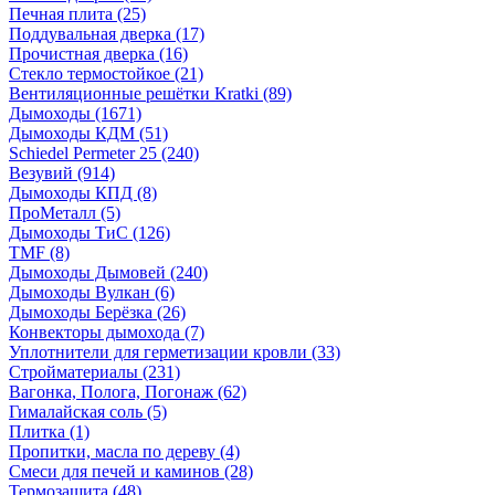
Печная плита
(25)
Поддувальная дверка
(17)
Прочистная дверка
(16)
Стекло термостойкое
(21)
Вентиляционные решётки Kratki
(89)
Дымоходы
(1671)
Дымоходы КДМ
(51)
Schiedel Permeter 25
(240)
Везувий
(914)
Дымоходы КПД
(8)
ПроМеталл
(5)
Дымоходы ТиС
(126)
TMF
(8)
Дымоходы Дымовей
(240)
Дымоходы Вулкан
(6)
Дымоходы Берёзка
(26)
Конвекторы дымохода
(7)
Уплотнители для герметизации кровли
(33)
Стройматериалы
(231)
Вагонка, Полога, Погонаж
(62)
Гималайская соль
(5)
Плитка
(1)
Пропитки, масла по дереву
(4)
Смеси для печей и каминов
(28)
Термозащита
(48)