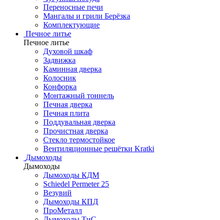
Переносные печи
Мангалы и грили Берёзка
Комплектующие
Печное литье
Печное литье
Духовой шкаф
Задвижка
Каминная дверка
Колосник
Конфорка
Монтажный тоннель
Печная дверка
Печная плита
Поддувальная дверка
Прочистная дверка
Стекло термостойкое
Вентиляционные решётки Kratki
Дымоходы
Дымоходы
Дымоходы КДМ
Schiedel Permeter 25
Везувий
Дымоходы КПД
ПроМеталл
Дымоходы ТиС