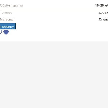
Объём парилки
16–28 м³
Топливо
дрова
Материал
Сталь
В корзину