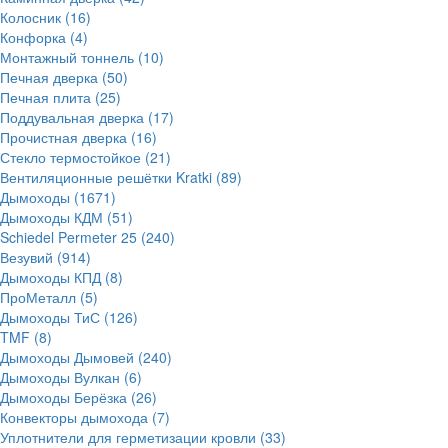
Колосник
(16)
Конфорка
(4)
Монтажный тоннель
(10)
Печная дверка
(50)
Печная плита
(25)
Поддувальная дверка
(17)
Прочистная дверка
(16)
Стекло термостойкое
(21)
Вентиляционные решётки Kratki
(89)
Дымоходы
(1671)
Дымоходы КДМ
(51)
Schiedel Permeter 25
(240)
Везувий
(914)
Дымоходы КПД
(8)
ПроМеталл
(5)
Дымоходы ТиС
(126)
TMF
(8)
Дымоходы Дымовей
(240)
Дымоходы Вулкан
(6)
Дымоходы Берёзка
(26)
Конвекторы дымохода
(7)
Уплотнители для герметизации кровли
(33)