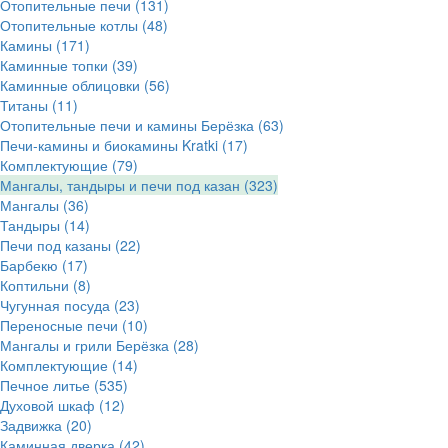
Отопительные печи
(131)
Отопительные котлы
(48)
Камины
(171)
Каминные топки
(39)
Каминные облицовки
(56)
Титаны
(11)
Отопительные печи и камины Берёзка
(63)
Печи-камины и биокамины Kratki
(17)
Комплектующие
(79)
Мангалы, тандыры и печи под казан
(323)
Мангалы
(36)
Тандыры
(14)
Печи под казаны
(22)
Барбекю
(17)
Коптильни
(8)
Чугунная посуда
(23)
Переносные печи
(10)
Мангалы и грили Берёзка
(28)
Комплектующие
(14)
Печное литье
(535)
Духовой шкаф
(12)
Задвижка
(20)
Каминная дверка
(42)