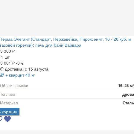
Терма Элегант (Стандарт, Нержавейка, Пироксенит, 16 - 28 куб. м
газовой горелки): печь для бани Варвара
3 300 ₽
а
1 шт
3 001 ₽
-3%
Доставка: с 15 августа
🎁 + кварцит 40 кг
Объём парилки
16–28 м³
Топливо
дрова
Материал
Сталь
В корзину