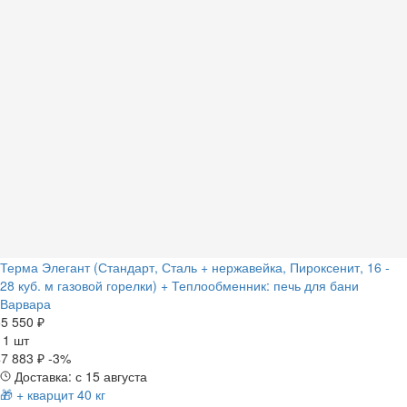
Терма Элегант (Стандарт, Сталь + нержавейка, Пироксенит, 16 -
28 куб. м газовой горелки) + Теплообменник: печь для бани
Варвара
5 550 ₽
а
1 шт
7 883 ₽
-3%
Доставка: с 15 августа
🎁 + кварцит 40 кг