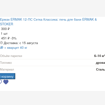
Ермак ERMAK 12-ПС Сетка Классика: печь для бани ERMAK &
STOKER
 300 ₽
а
1 шт
 451 ₽
-3%
Доставка: с 15 августа
🎁 + кварцит 40 кг
Объём парилки
6–14 м³
Топливо
дрова
Материал
Сталь
В корзину