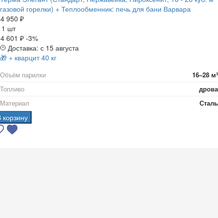
газовой горелки) + Теплообменник: печь для бани Варвара
4 950 ₽
а
1 шт
4 601 ₽
-3%
Доставка: с 15 августа
🎁 + кварцит 40 кг
Объём парилки
16–28 м³
Топливо
дрова
Материал
Сталь
В корзину