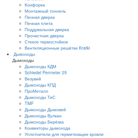
Конфорка
Монтажный тоннель
Печная дверка
Печная плита
Поддувальная дверка
Прочистная дверка
Стекло термостойкое
Вентиляционные решётки Kratki
Дымоходы
Дымоходы
Дымоходы КДМ
Schiedel Permeter 25
Везувий
Дымоходы КПД
ПроМеталл
Дымоходы ТиС
TMF
Дымоходы Дымовей
Дымоходы Вулкан
Дымоходы Берёзка
Конвекторы дымохода
Уплотнители для герметизации кровли