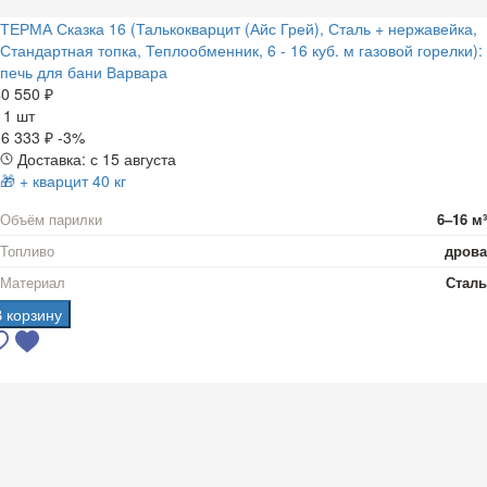
ТЕРМА Сказка 16 (Талькокварцит (Айс Грей), Сталь + нержавейка,
Стандартная топка, Теплообменник, 6 - 16 куб. м газовой горелки):
печь для бани Варвара
0 550 ₽
а
1 шт
6 333 ₽
-3%
Доставка: с 15 августа
🎁 + кварцит 40 кг
Объём парилки
6–16 м³
Топливо
дрова
Материал
Сталь
В корзину