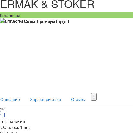
ERMAK & STOKER
В наличии
Описание
Характеристики
Отзывы
ена
ть в наличии
Осталось 1 шт.
52 750 ₽