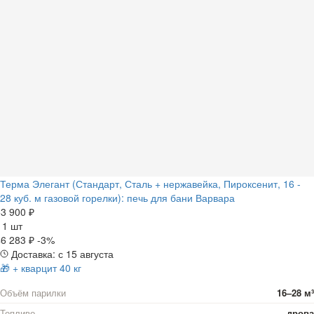
Терма Элегант (Стандарт, Сталь + нержавейка, Пироксенит, 16 -
28 куб. м газовой горелки): печь для бани Варвара
3 900 ₽
а
1 шт
6 283 ₽
-3%
Доставка: с 15 августа
🎁 + кварцит 40 кг
Объём парилки
16–28 м³
Топливо
дрова