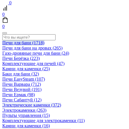
0
0
0
Печи для бани
(1718)
Печи для бани на дровах
(265)
Газо-дровяные печи для бани
(24)
Печи Берёзка
(223)
Комплектующие для печей
(47)
Камни для каменки
(25)
Баки для бани
(32)
Печи EasySteam
(107)
Печи Варвара
(712)
Печи Везувий
(191)
Печи Ермак
(98)
Печи Сабантуй
(12)
Электрические каменки
(372)
Электрокаменки
(263)
Пульты управления
(15)
Комплектующие для электрокаменки
(11)
Камни для каменки
(16)