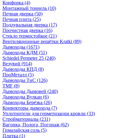
Конфорка
(4)
Монтажный тоннель
(10)
Печная дверка
(50)
Печная плита
(25)
Поддувальная дверка
(17)
Прочистная дверка
(16)
Стекло термостойкое
(21)
Вентиляционные решётки Kratki
(89)
Дымоходы
(1671)
Дымоходы КДМ
(51)
Schiedel Permeter 25
(240)
Везувий
(914)
Дымоходы КПД
(8)
ПроМеталл
(5)
Дымоходы ТиС
(126)
TMF
(8)
Дымоходы Дымовей
(240)
Дымоходы Вулкан
(6)
Дымоходы Берёзка
(26)
Конвекторы дымохода
(7)
Уплотнители для герметизации кровли
(33)
Стройматериалы
(231)
Вагонка, Полога, Погонаж
(62)
Гималайская соль
(5)
Плитка
(1)