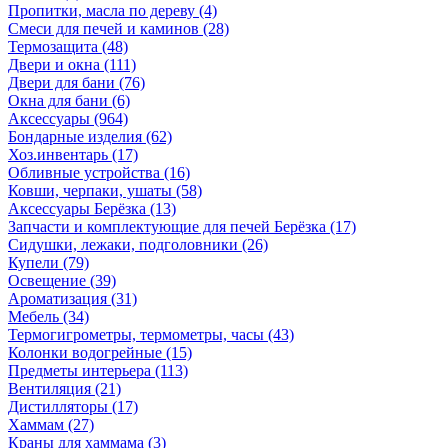
Пропитки, масла по дереву
(4)
Смеси для печей и каминов
(28)
Термозащита
(48)
Двери и окна
(111)
Двери для бани
(76)
Окна для бани
(6)
Аксессуары
(964)
Бондарные изделия
(62)
Хоз.инвентарь
(17)
Обливные устройства
(16)
Ковши, черпаки, ушаты
(58)
Аксессуары Берёзка
(13)
Запчасти и комплектующие для печей Берёзка
(17)
Сидушки, лежаки, подголовники
(26)
Купели
(79)
Освещение
(39)
Ароматизация
(31)
Мебель
(34)
Термогигрометры, термометры, часы
(43)
Колонки водогрейные
(15)
Предметы интерьера
(113)
Вентиляция
(21)
Дистилляторы
(17)
Хаммам
(27)
Краны для хаммама
(3)