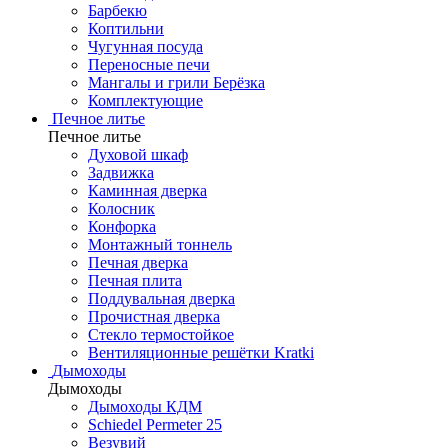
Барбекю
Коптильни
Чугунная посуда
Переносные печи
Мангалы и грили Берёзка
Комплектующие
Печное литье
Печное литье
Духовой шкаф
Задвижка
Каминная дверка
Колосник
Конфорка
Монтажный тоннель
Печная дверка
Печная плита
Поддувальная дверка
Прочистная дверка
Стекло термостойкое
Вентиляционные решётки Kratki
Дымоходы
Дымоходы
Дымоходы КДМ
Schiedel Permeter 25
Везувий