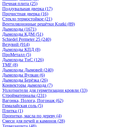
Печная плита
(25)
Поддувальная дверка
(17)
Прочистная дверка
(16)
Стекло термостойкое
(21)
Вентиляционные решётки Kratki
(89)
Дымоходы
(1671)
Дымоходы КДМ
(51)
Schiedel Permeter 25
(240)
Везувий
(914)
Дымоходы КПД
(8)
ПроМеталл
(5)
Дымоходы ТиС
(126)
TMF
(8)
Дымоходы Дымовей
(240)
Дымоходы Вулкан
(6)
Дымоходы Берёзка
(26)
Конвекторы дымохода
(7)
Уплотнители для герметизации кровли
(33)
Стройматериалы
(231)
Вагонка, Полога, Погонаж
(62)
Гималайская соль
(5)
Плитка
(1)
Пропитки, масла по дереву
(4)
Смеси для печей и каминов
(28)
Термозащита
(48)