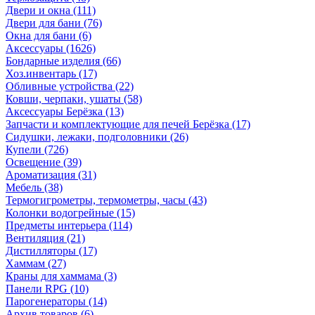
Двери и окна
(111)
Двери для бани
(76)
Окна для бани
(6)
Аксессуары
(1626)
Бондарные изделия
(66)
Хоз.инвентарь
(17)
Обливные устройства
(22)
Ковши, черпаки, ушаты
(58)
Аксессуары Берёзка
(13)
Запчасти и комплектующие для печей Берёзка
(17)
Сидушки, лежаки, подголовники
(26)
Купели
(726)
Освещение
(39)
Ароматизация
(31)
Мебель
(38)
Термогигрометры, термометры, часы
(43)
Колонки водогрейные
(15)
Предметы интерьера
(114)
Вентиляция
(21)
Дистилляторы
(17)
Хаммам
(27)
Краны для хаммама
(3)
Панели RPG
(10)
Парогенераторы
(14)
Архив товаров
(6)