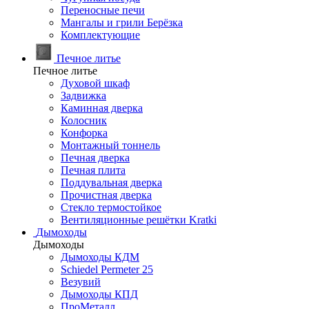
Переносные печи
Мангалы и грили Берёзка
Комплектующие
Печное литье
Печное литье
Духовой шкаф
Задвижка
Каминная дверка
Колосник
Конфорка
Монтажный тоннель
Печная дверка
Печная плита
Поддувальная дверка
Прочистная дверка
Стекло термостойкое
Вентиляционные решётки Kratki
Дымоходы
Дымоходы
Дымоходы КДМ
Schiedel Permeter 25
Везувий
Дымоходы КПД
ПроМеталл