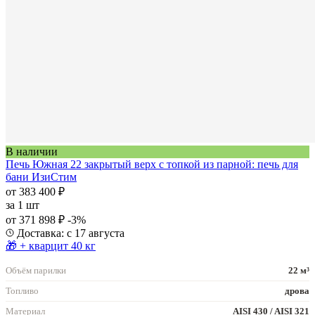
В наличии
Печь Южная 22 закрытый верх с топкой из парной: печь для
бани ИзиСтим
от 383 400 ₽
за
1 шт
от 371 898 ₽
-3%
Доставка: с 17 августа
🎁 + кварцит 40 кг
Объём парилки
22 м³
Топливо
дрова
Материал
AISI 430 / AISI 321