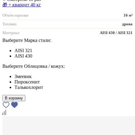
🎁 + кварцит 40 кг
Объём парилки
16 м³
Топливо
дрова
Материал
AISI 430 / AISI 321
Выберите Марка стали:
AISI 321
AISI 430
Выберите Облицовка / кожух:
Змеевик
Пироксенит
Талькохлорит
В корзину