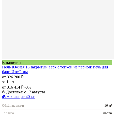
В наличии
Печь Южная 16 закрытый верх с топкой из парной: печь для
бани ИзиСтим
от 326 200 ₽
за
1 шт
от 316 414 ₽
-3%
Доставка: с 17 августа
🎁 + кварцит 40 кг
Объём парилки
16 м³
Топливо
дрова