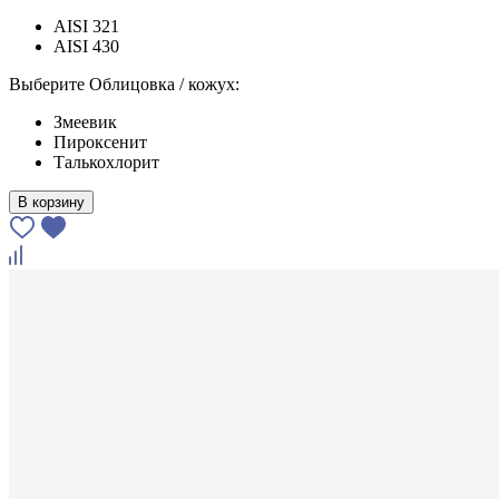
AISI 321
AISI 430
Выберите Облицовка / кожух:
Змеевик
Пироксенит
Талькохлорит
В корзину