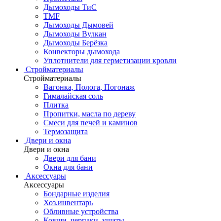
Дымоходы ТиС
TMF
Дымоходы Дымовей
Дымоходы Вулкан
Дымоходы Берёзка
Конвекторы дымохода
Уплотнители для герметизации кровли
Стройматериалы
Стройматериалы
Вагонка, Полога, Погонаж
Гималайская соль
Плитка
Пропитки, масла по дереву
Смеси для печей и каминов
Термозащита
Двери и окна
Двери и окна
Двери для бани
Окна для бани
Аксессуары
Аксессуары
Бондарные изделия
Хоз.инвентарь
Обливные устройства
Ковши, черпаки, ушаты