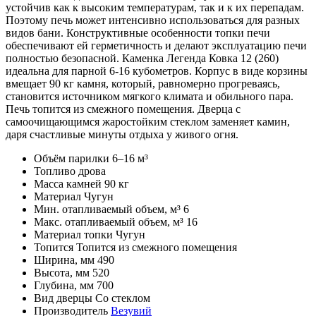
устойчив как к высоким температурам, так и к их перепадам.
Поэтому печь может интенсивно использоваться для разных
видов бани. Конструктивные особенности топки печи
обеспечивают ей герметичность и делают эксплуатацию печи
полностью безопасной. Каменка Легенда Ковка 12 (260)
идеальна для парной 6-16 кубометров. Корпус в виде корзины
вмещает 90 кг камня, который, равномерно прогреваясь,
становится источником мягкого климата и обильного пара.
Печь топится из смежного помещения. Дверца с
самоочищающимся жаростойким стеклом заменяет камин,
даря счастливые минуты отдыха у живого огня.
Объём парилки
6–16 м³
Топливо
дрова
Масса камней
90 кг
Материал
Чугун
Мин. отапливаемый объем, м³
6
Макс. отапливаемый объем, м³
16
Материал топки
Чугун
Топится
Топится из смежного помещения
Ширина, мм
490
Высота, мм
520
Глубина, мм
700
Вид дверцы
Со стеклом
Производитель
Везувий