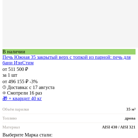
В наличии
Печь Южная 35 закрытый верх с топкой из парной: печь для
бани ИзиСтим
от 511 500 ₽
за
1 шт
от 496 155 ₽
-3%
Доставка: с 17 августа
Смотрели 16 раз
🎁 + кварцит 40 кг
Объём парилки
35 м³
Топливо
дрова
Материал
AISI 430 / AISI 321
Выберите Марка стали: