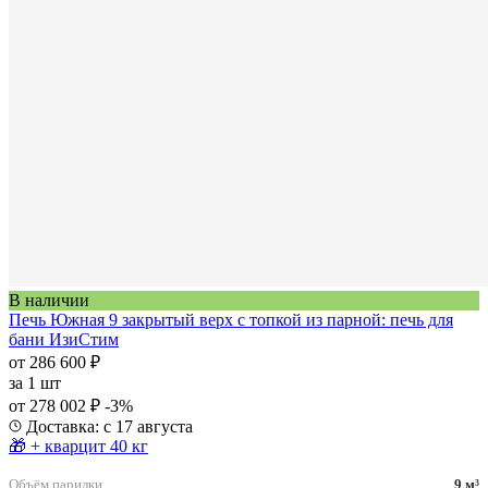
В наличии
Печь Южная 9 закрытый верх с топкой из парной: печь для
бани ИзиСтим
от 286 600 ₽
за
1 шт
от 278 002 ₽
-3%
Доставка: с 17 августа
🎁 + кварцит 40 кг
Объём парилки
9 м³