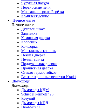
Чугунная посуда
Переносные печи
Мангалы и грили Берёзка
Комплектующие
Печное литье
Печное литье
Духовой шкаф
Задвижка
Каминная дверка
Колосник
Конфорка
Монтажный тоннель
Печная дверка
Печная плита
Поддувальная дверка
Прочистная дверка
Стекло термостойкое
Вентиляционные решётки Kratki
Дымоходы
Дымоходы
Дымоходы КДМ
Schiedel Permeter 25
Везувий
Дымоходы КПД
ПроМеталл