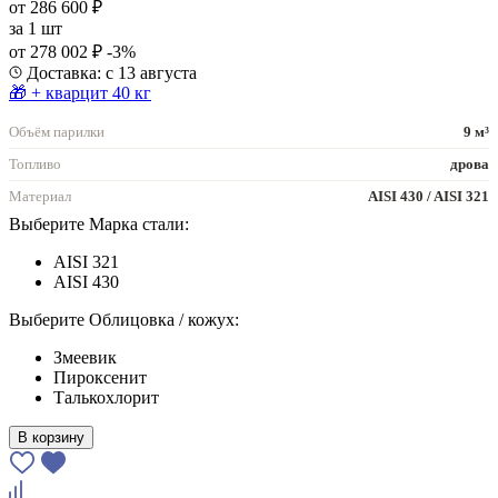
от 286 600 ₽
за
1 шт
от 278 002 ₽
-3%
Доставка: с 13 августа
🎁 + кварцит 40 кг
Объём парилки
9 м³
Топливо
дрова
Материал
AISI 430 / AISI 321
Выберите Марка стали:
AISI 321
AISI 430
Выберите Облицовка / кожух:
Змеевик
Пироксенит
Талькохлорит
В корзину