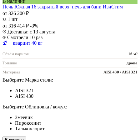
В наличии
Печь Южная 16 закрытый верх: печь для бани ИзиСтим
от 326 200 ₽
за
1 шт
от 316 414 ₽
-3%
Доставка: с 13 августа
Смотрели 10 раз
🎁 + кварцит 40 кг
Объём парилки
16 м³
Топливо
дрова
Материал
AISI 430 / AISI 321
Выберите Марка стали:
AISI 321
AISI 430
Выберите Облицовка / кожух:
Змеевик
Пироксенит
Талькохлорит
В корзину