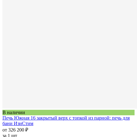
В наличии
Печь Южная 16 закрытый верх с топкой из парной: печь для
бани ИзиСтим
от 326 200 ₽
за
1 шт