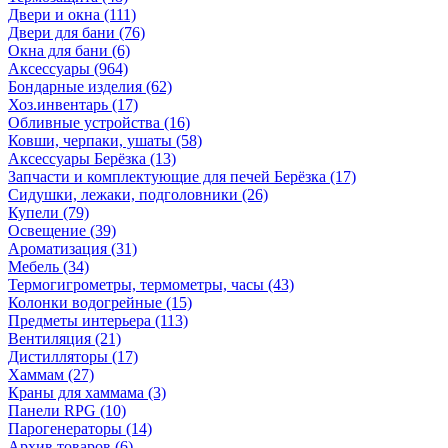
Двери и окна
(111)
Двери для бани
(76)
Окна для бани
(6)
Аксессуары
(964)
Бондарные изделия
(62)
Хоз.инвентарь
(17)
Обливные устройства
(16)
Ковши, черпаки, ушаты
(58)
Аксессуары Берёзка
(13)
Запчасти и комплектующие для печей Берёзка
(17)
Сидушки, лежаки, подголовники
(26)
Купели
(79)
Освещение
(39)
Ароматизация
(31)
Мебель
(34)
Термогигрометры, термометры, часы
(43)
Колонки водогрейные
(15)
Предметы интерьера
(113)
Вентиляция
(21)
Дистилляторы
(17)
Хаммам
(27)
Краны для хаммама
(3)
Панели RPG
(10)
Парогенераторы
(14)
Архив товаров
(6)