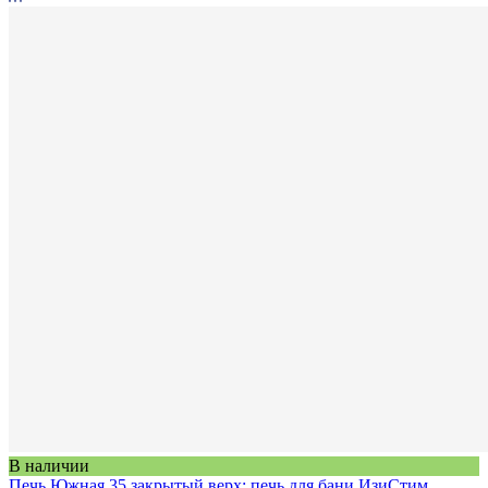
В наличии
Печь Южная 35 закрытый верх: печь для бани ИзиСтим