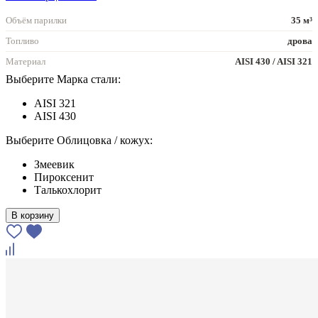
Объём парилки
35 м³
Топливо
дрова
Материал
AISI 430 / AISI 321
Выберите Марка стали:
AISI 321
AISI 430
Выберите Облицовка / кожух:
Змеевик
Пироксенит
Талькохлорит
В корзину