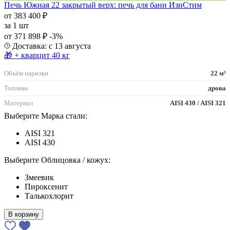
Печь Южная 22 закрытый верх: печь для бани ИзиСтим
от 383 400 ₽
за
1 шт
от 371 898 ₽
-3%
Доставка: с 13 августа
🎁 + кварцит 40 кг
Объём парилки
22 м³
Топливо
дрова
Материал
AISI 430 / AISI 321
Выберите Марка стали:
AISI 321
AISI 430
Выберите Облицовка / кожух:
Змеевик
Пироксенит
Талькохлорит
В корзину