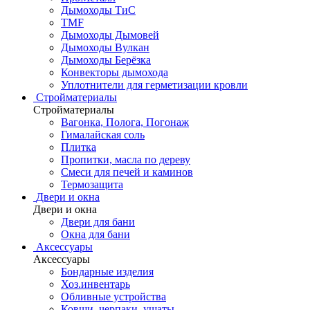
Дымоходы ТиС
TMF
Дымоходы Дымовей
Дымоходы Вулкан
Дымоходы Берёзка
Конвекторы дымохода
Уплотнители для герметизации кровли
Стройматериалы
Стройматериалы
Вагонка, Полога, Погонаж
Гималайская соль
Плитка
Пропитки, масла по дереву
Смеси для печей и каминов
Термозащита
Двери и окна
Двери и окна
Двери для бани
Окна для бани
Аксессуары
Аксессуары
Бондарные изделия
Хоз.инвентарь
Обливные устройства
Ковши, черпаки, ушаты