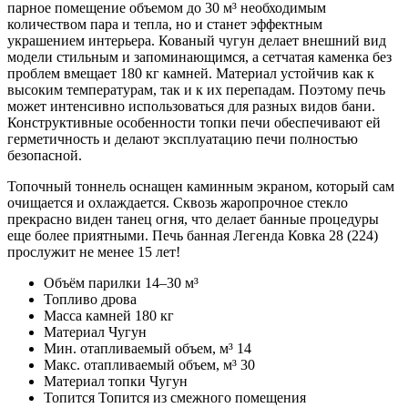
парное помещение объемом до 30 м³ необходимым
количеством пара и тепла, но и станет эффектным
украшением интерьера. Кованый чугун делает внешний вид
модели стильным и запоминающимся, а сетчатая каменка без
проблем вмещает 180 кг камней. Материал устойчив как к
высоким температурам, так и к их перепадам. Поэтому печь
может интенсивно использоваться для разных видов бани.
Конструктивные особенности топки печи обеспечивают ей
герметичность и делают эксплуатацию печи полностью
безопасной.
Топочный тоннель оснащен каминным экраном, который сам
очищается и охлаждается. Сквозь жаропрочное стекло
прекрасно виден танец огня, что делает банные процедуры
еще более приятными. Печь банная Легенда Ковка 28 (224)
прослужит не менее 15 лет!
Объём парилки
14–30 м³
Топливо
дрова
Масса камней
180 кг
Материал
Чугун
Мин. отапливаемый объем, м³
14
Макс. отапливаемый объем, м³
30
Материал топки
Чугун
Топится
Топится из смежного помещения