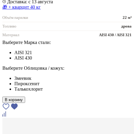
Доставка: с 13 августа
🎁 + кварцит 40 кг
Объём парилки
22 м³
Топливо
дрова
Материал
AISI 430 / AISI 321
Выберите Марка стали:
AISI 321
AISI 430
Выберите Облицовка / кожух:
Змеевик
Пироксенит
Талькохлорит
В корзину