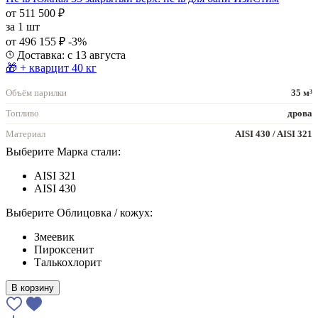
от 511 500 ₽
за
1 шт
от 496 155 ₽
-3%
Доставка: с 13 августа
🎁 + кварцит 40 кг
Объём парилки
35 м³
Топливо
дрова
Материал
AISI 430 / AISI 321
Выберите Марка стали:
AISI 321
AISI 430
Выберите Облицовка / кожух:
Змеевик
Пироксенит
Талькохлорит
В корзину