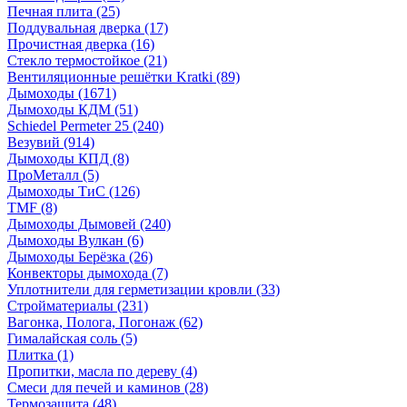
Печная плита
(25)
Поддувальная дверка
(17)
Прочистная дверка
(16)
Стекло термостойкое
(21)
Вентиляционные решётки Kratki
(89)
Дымоходы
(1671)
Дымоходы КДМ
(51)
Schiedel Permeter 25
(240)
Везувий
(914)
Дымоходы КПД
(8)
ПроМеталл
(5)
Дымоходы ТиС
(126)
TMF
(8)
Дымоходы Дымовей
(240)
Дымоходы Вулкан
(6)
Дымоходы Берёзка
(26)
Конвекторы дымохода
(7)
Уплотнители для герметизации кровли
(33)
Стройматериалы
(231)
Вагонка, Полога, Погонаж
(62)
Гималайская соль
(5)
Плитка
(1)
Пропитки, масла по дереву
(4)
Смеси для печей и каминов
(28)
Термозащита
(48)