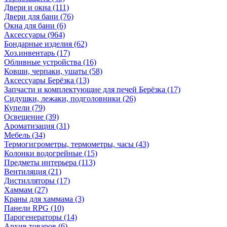
Двери и окна
(111)
Двери для бани
(76)
Окна для бани
(6)
Аксессуары
(964)
Бондарные изделия
(62)
Хоз.инвентарь
(17)
Обливные устройства
(16)
Ковши, черпаки, ушаты
(58)
Аксессуары Берёзка
(13)
Запчасти и комплектующие для печей Берёзка
(17)
Сидушки, лежаки, подголовники
(26)
Купели
(79)
Освещение
(39)
Ароматизация
(31)
Мебель
(34)
Термогигрометры, термометры, часы
(43)
Колонки водогрейные
(15)
Предметы интерьера
(113)
Вентиляция
(21)
Дистилляторы
(17)
Хаммам
(27)
Краны для хаммама
(3)
Панели RPG
(10)
Парогенераторы
(14)
Архив товаров
(6)