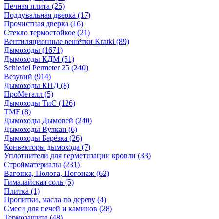
Печная плита
(25)
Поддувальная дверка
(17)
Прочистная дверка
(16)
Стекло термостойкое
(21)
Вентиляционные решётки Kratki
(89)
Дымоходы
(1671)
Дымоходы КДМ
(51)
Schiedel Permeter 25
(240)
Везувий
(914)
Дымоходы КПД
(8)
ПроМеталл
(5)
Дымоходы ТиС
(126)
TMF
(8)
Дымоходы Дымовей
(240)
Дымоходы Вулкан
(6)
Дымоходы Берёзка
(26)
Конвекторы дымохода
(7)
Уплотнители для герметизации кровли
(33)
Стройматериалы
(231)
Вагонка, Полога, Погонаж
(62)
Гималайская соль
(5)
Плитка
(1)
Пропитки, масла по дереву
(4)
Смеси для печей и каминов
(28)
Термозащита
(48)