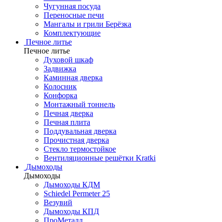
Чугунная посуда
Переносные печи
Мангалы и грили Берёзка
Комплектующие
Печное литье
Печное литье
Духовой шкаф
Задвижка
Каминная дверка
Колосник
Конфорка
Монтажный тоннель
Печная дверка
Печная плита
Поддувальная дверка
Прочистная дверка
Стекло термостойкое
Вентиляционные решётки Kratki
Дымоходы
Дымоходы
Дымоходы КДМ
Schiedel Permeter 25
Везувий
Дымоходы КПД
ПроМеталл