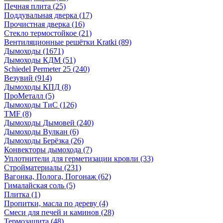
Печная плита
(25)
Поддувальная дверка
(17)
Прочистная дверка
(16)
Стекло термостойкое
(21)
Вентиляционные решётки Kratki
(89)
Дымоходы
(1671)
Дымоходы КДМ
(51)
Schiedel Permeter 25
(240)
Везувий
(914)
Дымоходы КПД
(8)
ПроМеталл
(5)
Дымоходы ТиС
(126)
TMF
(8)
Дымоходы Дымовей
(240)
Дымоходы Вулкан
(6)
Дымоходы Берёзка
(26)
Конвекторы дымохода
(7)
Уплотнители для герметизации кровли
(33)
Стройматериалы
(231)
Вагонка, Полога, Погонаж
(62)
Гималайская соль
(5)
Плитка
(1)
Пропитки, масла по дереву
(4)
Смеси для печей и каминов
(28)
Термозащита
(48)