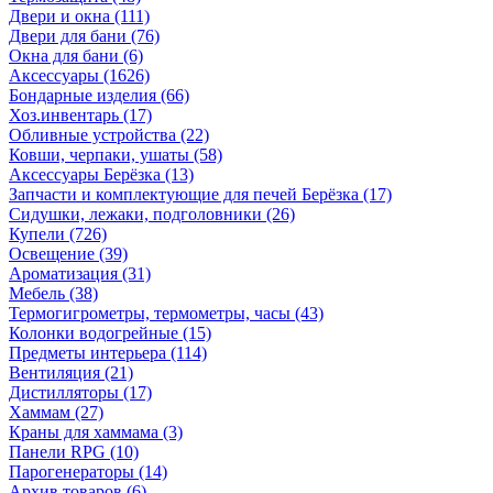
Двери и окна
(111)
Двери для бани
(76)
Окна для бани
(6)
Аксессуары
(1626)
Бондарные изделия
(66)
Хоз.инвентарь
(17)
Обливные устройства
(22)
Ковши, черпаки, ушаты
(58)
Аксессуары Берёзка
(13)
Запчасти и комплектующие для печей Берёзка
(17)
Сидушки, лежаки, подголовники
(26)
Купели
(726)
Освещение
(39)
Ароматизация
(31)
Мебель
(38)
Термогигрометры, термометры, часы
(43)
Колонки водогрейные
(15)
Предметы интерьера
(114)
Вентиляция
(21)
Дистилляторы
(17)
Хаммам
(27)
Краны для хаммама
(3)
Панели RPG
(10)
Парогенераторы
(14)
Архив товаров
(6)