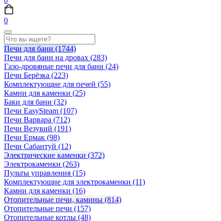
0
Печи для бани
(1744)
Печи для бани на дровах
(283)
Газо-дровяные печи для бани
(24)
Печи Берёзка
(223)
Комплектующие для печей
(55)
Камни для каменки
(25)
Баки для бани
(32)
Печи EasySteam
(107)
Печи Варвара
(712)
Печи Везувий
(191)
Печи Ермак
(98)
Печи Сабантуй
(12)
Электрические каменки
(372)
Электрокаменки
(263)
Пульты управления
(15)
Комплектующие для электрокаменки
(11)
Камни для каменки
(16)
Отопительные печи, камины
(814)
Отопительные печи
(157)
Отопительные котлы
(48)