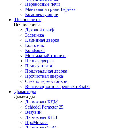
Переносные печи
Мангалы и грили Берёзка
Комплектующие
Печное литье
Печное литье
Духовой шкаф
Задвижка
Каминная дверка
Колосник
Конфорка
Монтажный тоннель
Печная дверка
Печная плита
Поддувальная дверка
Прочистная дверка
Стекло термостойкое
Вентиляционные решётки Kratki
Дымоходы
Дымоходы
Дымоходы КДМ
Schiedel Permeter 25
Везувий
Дымоходы КПД
ПроМеталл
Дымоходы ТиС