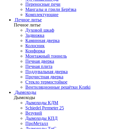
Переносные печи
Мангалы и грили Берёзка
Комплектующие
Печное литье
Печное литье
Духовой шкаф
Задвижка
Каминная дверка
Колосник
Конфорка
Монтажный тоннель
Печная дверка
Печная плита
Поддувальная дверка
Прочистная дверка
Стекло термостойкое
Вентиляционные решётки Kratki
Дымоходы
Дымоходы
Дымоходы КДМ
Schiedel Permeter 25
Везувий
Дымоходы КПД
ПроМеталл
Дымоходы ТиС