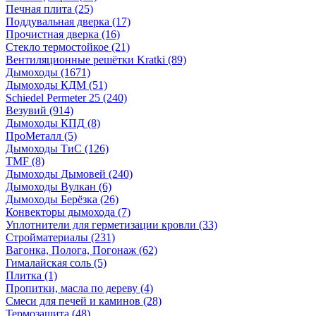
Печная плита
(25)
Поддувальная дверка
(17)
Прочистная дверка
(16)
Стекло термостойкое
(21)
Вентиляционные решётки Kratki
(89)
Дымоходы
(1671)
Дымоходы КДМ
(51)
Schiedel Permeter 25
(240)
Везувий
(914)
Дымоходы КПД
(8)
ПроМеталл
(5)
Дымоходы ТиС
(126)
TMF
(8)
Дымоходы Дымовей
(240)
Дымоходы Вулкан
(6)
Дымоходы Берёзка
(26)
Конвекторы дымохода
(7)
Уплотнители для герметизации кровли
(33)
Стройматериалы
(231)
Вагонка, Полога, Погонаж
(62)
Гималайская соль
(5)
Плитка
(1)
Пропитки, масла по дереву
(4)
Смеси для печей и каминов
(28)
Термозащита
(48)