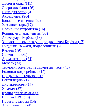
Двери и окна
(111)
Двери для бани
(76)
Окна для бани
(6)
Аксессуары
(964)
Бондарные изделия
(62)
Хоз.инвентарь
(17)
Обливные устройства
(16)
Ковши, черпаки, ушаты
(58)
Аксессуары Берёзка
(13)
Запчасти и комплектующие для печей Берёзка
(17)
Сидушки, лежаки, подголовники
(26)
Купели
(79)
Освещение
(39)
Ароматизация
(31)
Мебель
(34)
Термогигрометры, термометры, часы
(43)
Колонки водогрейные
(15)
Предметы интерьера
(113)
Вентиляция
(21)
Дистилляторы
(17)
Хаммам
(27)
Краны для хаммама
(3)
Панели RPG
(10)
Парогенераторы
(14)
Архив товаров
(6)