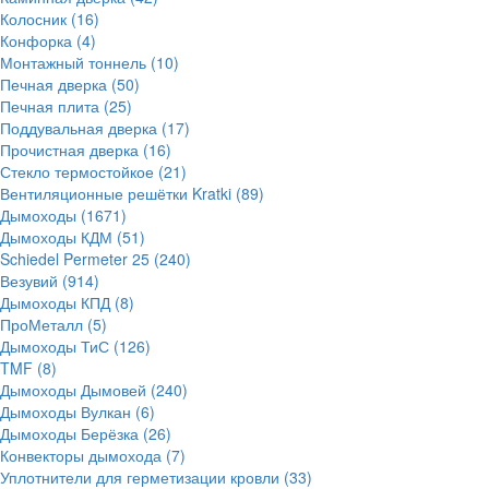
Колосник
(16)
Конфорка
(4)
Монтажный тоннель
(10)
Печная дверка
(50)
Печная плита
(25)
Поддувальная дверка
(17)
Прочистная дверка
(16)
Стекло термостойкое
(21)
Вентиляционные решётки Kratki
(89)
Дымоходы
(1671)
Дымоходы КДМ
(51)
Schiedel Permeter 25
(240)
Везувий
(914)
Дымоходы КПД
(8)
ПроМеталл
(5)
Дымоходы ТиС
(126)
TMF
(8)
Дымоходы Дымовей
(240)
Дымоходы Вулкан
(6)
Дымоходы Берёзка
(26)
Конвекторы дымохода
(7)
Уплотнители для герметизации кровли
(33)