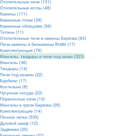
Отопительные печи
(131)
Отопительные котлы
(48)
Камины
(171)
Каминные топки
(39)
Каминные облицовки
(56)
Титаны
(11)
Отопительные печи и камины Берёзка
(63)
Печи-камины и биокамины Kratki
(17)
Комплектующие
(79)
Мангалы, тандыры и печи под казан
(323)
Мангалы
(36)
Тандыры
(14)
Печи под казаны
(22)
Барбекю
(17)
Коптильни
(8)
Чугунная посуда
(23)
Переносные печи
(10)
Мангалы и грили Берёзка
(28)
Комплектующие
(14)
Печное литье
(535)
Духовой шкаф
(12)
Задвижка
(20)
Каминная дверка
(42)