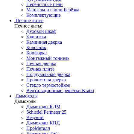
Переносные печи
Мангалы и грили Берёзка
Комплектующие
Печное литье
Печное литье
Духовой шкаф
Задвижка
Каминная дверка
Колосник
Конфорка
Монтажный тоннель
Печная дверка
Печная плита
Поддувальная дверка
Прочистная дверка
Стекло термостойкое
Вентиляционные решётки Kratki
Дымоходы
Дымоходы
Дымоходы КДМ
Schiedel Permeter 25
Везувий
Дымоходы КПД
ПроМеталл
Дымоходы ТиС