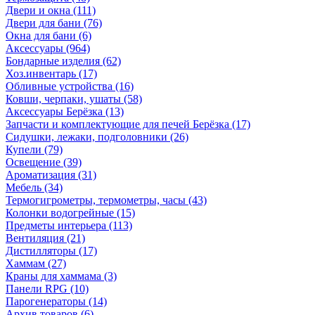
Двери и окна
(111)
Двери для бани
(76)
Окна для бани
(6)
Аксессуары
(964)
Бондарные изделия
(62)
Хоз.инвентарь
(17)
Обливные устройства
(16)
Ковши, черпаки, ушаты
(58)
Аксессуары Берёзка
(13)
Запчасти и комплектующие для печей Берёзка
(17)
Сидушки, лежаки, подголовники
(26)
Купели
(79)
Освещение
(39)
Ароматизация
(31)
Мебель
(34)
Термогигрометры, термометры, часы
(43)
Колонки водогрейные
(15)
Предметы интерьера
(113)
Вентиляция
(21)
Дистилляторы
(17)
Хаммам
(27)
Краны для хаммама
(3)
Панели RPG
(10)
Парогенераторы
(14)
Архив товаров
(6)