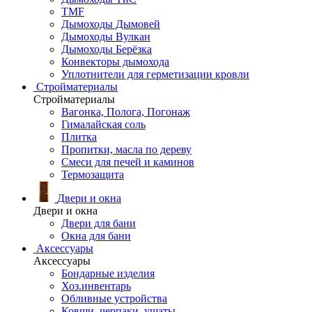
TMF
Дымоходы Дымовей
Дымоходы Вулкан
Дымоходы Берёзка
Конвекторы дымохода
Уплотнители для герметизации кровли
Стройматериалы
Стройматериалы
Вагонка, Полога, Погонаж
Гималайская соль
Плитка
Пропитки, масла по дереву
Смеси для печей и каминов
Термозащита
Двери и окна
Двери и окна
Двери для бани
Окна для бани
Аксессуары
Аксессуары
Бондарные изделия
Хоз.инвентарь
Обливные устройства
Ковши, черпаки, ушаты