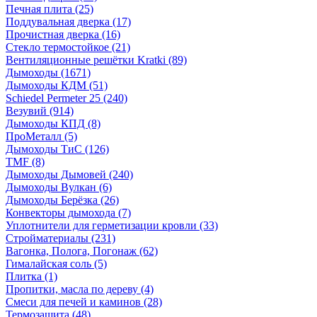
Печная плита
(25)
Поддувальная дверка
(17)
Прочистная дверка
(16)
Стекло термостойкое
(21)
Вентиляционные решётки Kratki
(89)
Дымоходы
(1671)
Дымоходы КДМ
(51)
Schiedel Permeter 25
(240)
Везувий
(914)
Дымоходы КПД
(8)
ПроМеталл
(5)
Дымоходы ТиС
(126)
TMF
(8)
Дымоходы Дымовей
(240)
Дымоходы Вулкан
(6)
Дымоходы Берёзка
(26)
Конвекторы дымохода
(7)
Уплотнители для герметизации кровли
(33)
Стройматериалы
(231)
Вагонка, Полога, Погонаж
(62)
Гималайская соль
(5)
Плитка
(1)
Пропитки, масла по дереву
(4)
Смеси для печей и каминов
(28)
Термозащита
(48)