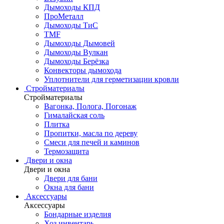
Дымоходы КПД
ПроМеталл
Дымоходы ТиС
TMF
Дымоходы Дымовей
Дымоходы Вулкан
Дымоходы Берёзка
Конвекторы дымохода
Уплотнители для герметизации кровли
Стройматериалы
Стройматериалы
Вагонка, Полога, Погонаж
Гималайская соль
Плитка
Пропитки, масла по дереву
Смеси для печей и каминов
Термозащита
Двери и окна
Двери и окна
Двери для бани
Окна для бани
Аксессуары
Аксессуары
Бондарные изделия
Хоз.инвентарь