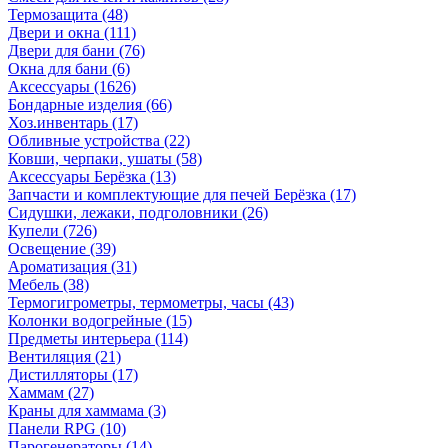
Термозащита
(48)
Двери и окна
(111)
Двери для бани
(76)
Окна для бани
(6)
Аксессуары
(1626)
Бондарные изделия
(66)
Хоз.инвентарь
(17)
Обливные устройства
(22)
Ковши, черпаки, ушаты
(58)
Аксессуары Берёзка
(13)
Запчасти и комплектующие для печей Берёзка
(17)
Сидушки, лежаки, подголовники
(26)
Купели
(726)
Освещение
(39)
Ароматизация
(31)
Мебель
(38)
Термогигрометры, термометры, часы
(43)
Колонки водогрейные
(15)
Предметы интерьера
(114)
Вентиляция
(21)
Дистилляторы
(17)
Хаммам
(27)
Краны для хаммама
(3)
Панели RPG
(10)
Парогенераторы
(14)