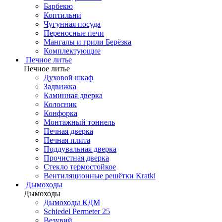
Барбекю
Коптильни
Чугунная посуда
Переносные печи
Мангалы и грили Берёзка
Комплектующие
Печное литье
Печное литье
Духовой шкаф
Задвижка
Каминная дверка
Колосник
Конфорка
Монтажный тоннель
Печная дверка
Печная плита
Поддувальная дверка
Прочистная дверка
Стекло термостойкое
Вентиляционные решётки Kratki
Дымоходы
Дымоходы
Дымоходы КДМ
Schiedel Permeter 25
Везувий