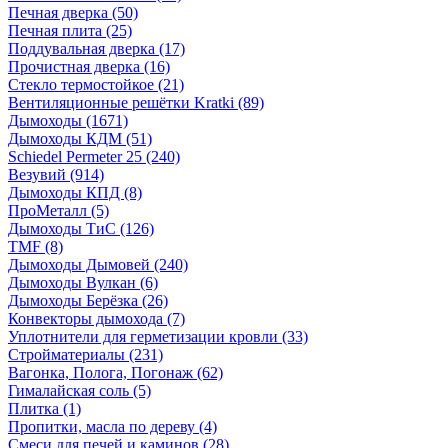
Печная дверка
(50)
Печная плита
(25)
Поддувальная дверка
(17)
Прочистная дверка
(16)
Стекло термостойкое
(21)
Вентиляционные решётки Kratki
(89)
Дымоходы
(1671)
Дымоходы КДМ
(51)
Schiedel Permeter 25
(240)
Везувий
(914)
Дымоходы КПД
(8)
ПроМеталл
(5)
Дымоходы ТиС
(126)
TMF
(8)
Дымоходы Дымовей
(240)
Дымоходы Вулкан
(6)
Дымоходы Берёзка
(26)
Конвекторы дымохода
(7)
Уплотнители для герметизации кровли
(33)
Стройматериалы
(231)
Вагонка, Полога, Погонаж
(62)
Гималайская соль
(5)
Плитка
(1)
Пропитки, масла по дереву
(4)
Смеси для печей и каминов
(28)